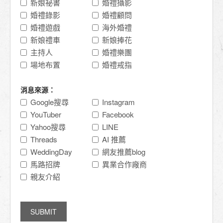
新娘祕書
婚禮攝影
婚禮錄影
婚禮顧問
婚禮遊戲
海外婚禮
新娘禮車
新娘捧花
主持人
婚禮樂團
場地布置
婚禮戒指
消息來源：
Google搜尋
Instagram
YouTuber
Facebook
Yahoo搜尋
LINE
Threads
AI 推薦
WeddingDay
網友推薦blog
馬路招牌
異業合作廠商
親友介紹
SUBMIT