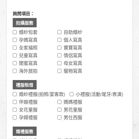
詢問項目：
拍攝服務
婚紗包套
自助婚紗
孕媽寫真
個人寫真
全家福照
寶寶寫真
兒童寫真
情侶寫真
閨蜜寫真
母女寫真
海外旅拍
寵物寫真
禮服租借
婚紗禮服(拍照/宴客款)
小禮服(活動/尾牙/表演)
伴娘禮服
媽媽禮服
女花童服
男花童服
孕婦禮服
男仕西服
婚禮服務