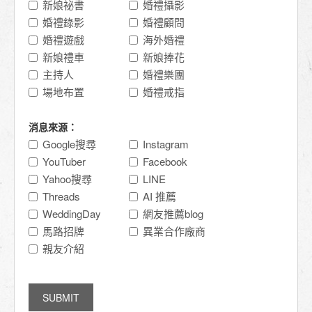
新娘祕書
婚禮攝影
婚禮錄影
婚禮顧問
婚禮遊戲
海外婚禮
新娘禮車
新娘捧花
主持人
婚禮樂團
場地布置
婚禮戒指
消息來源：
Google搜尋
Instagram
YouTuber
Facebook
Yahoo搜尋
LINE
Threads
AI 推薦
WeddingDay
網友推薦blog
馬路招牌
異業合作廠商
親友介紹
SUBMIT