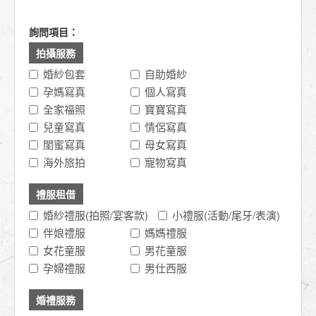
詢問項目：
拍攝服務
婚紗包套
自助婚紗
孕媽寫真
個人寫真
全家福照
寶寶寫真
兒童寫真
情侶寫真
閨蜜寫真
母女寫真
海外旅拍
寵物寫真
禮服租借
婚紗禮服(拍照/宴客款)
小禮服(活動/尾牙/表演)
伴娘禮服
媽媽禮服
女花童服
男花童服
孕婦禮服
男仕西服
婚禮服務