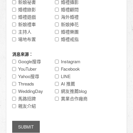
新娘祕書
婚禮攝影
婚禮錄影
婚禮顧問
婚禮遊戲
海外婚禮
新娘禮車
新娘捧花
主持人
婚禮樂團
場地布置
婚禮戒指
消息來源：
Google搜尋
Instagram
YouTuber
Facebook
Yahoo搜尋
LINE
Threads
AI 推薦
WeddingDay
網友推薦blog
馬路招牌
異業合作廠商
親友介紹
SUBMIT