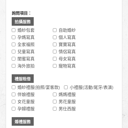
詢問項目：
拍攝服務
婚紗包套
自助婚紗
孕媽寫真
個人寫真
全家福照
寶寶寫真
兒童寫真
情侶寫真
閨蜜寫真
母女寫真
海外旅拍
寵物寫真
禮服租借
婚紗禮服(拍照/宴客款)
小禮服(活動/尾牙/表演)
伴娘禮服
媽媽禮服
女花童服
男花童服
孕婦禮服
男仕西服
婚禮服務