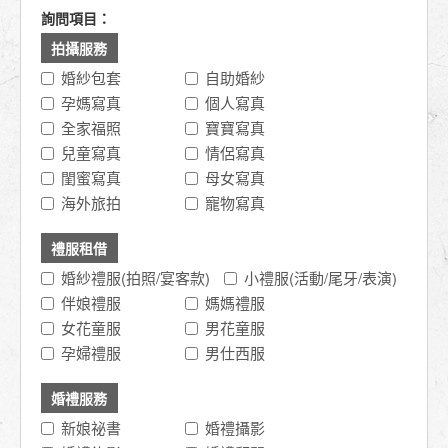
詢問項目：
拍攝服務
婚紗包套
自助婚紗
孕媽寫真
個人寫真
全家福照
寶寶寫真
兒童寫真
情侶寫真
閨蜜寫真
母女寫真
海外旅拍
寵物寫真
禮服租借
婚紗禮服(拍照/宴客款)
小禮服(活動/尾牙/表演)
伴娘禮服
媽媽禮服
女花童服
男花童服
孕婦禮服
男仕西服
婚禮服務
新娘祕書
婚禮攝影