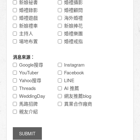
新娘祕書
婚禮攝影
婚禮錄影
婚禮顧問
婚禮遊戲
海外婚禮
新娘禮車
新娘捧花
主持人
婚禮樂團
場地布置
婚禮戒指
消息來源：
Google搜尋
Instagram
YouTuber
Facebook
Yahoo搜尋
LINE
Threads
AI 推薦
WeddingDay
網友推薦blog
馬路招牌
異業合作廠商
親友介紹
SUBMIT