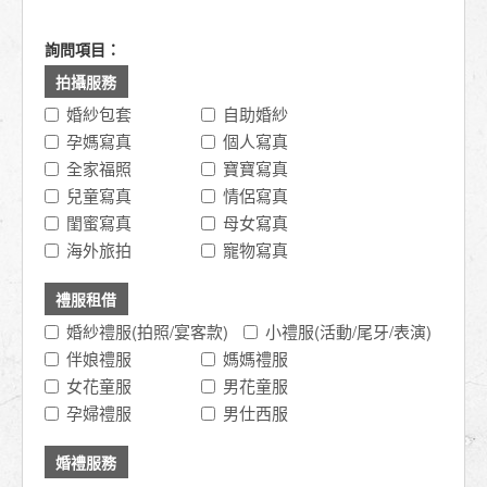
詢問項目：
拍攝服務
婚紗包套
自助婚紗
孕媽寫真
個人寫真
全家福照
寶寶寫真
兒童寫真
情侶寫真
閨蜜寫真
母女寫真
海外旅拍
寵物寫真
禮服租借
婚紗禮服(拍照/宴客款)
小禮服(活動/尾牙/表演)
伴娘禮服
媽媽禮服
女花童服
男花童服
孕婦禮服
男仕西服
婚禮服務