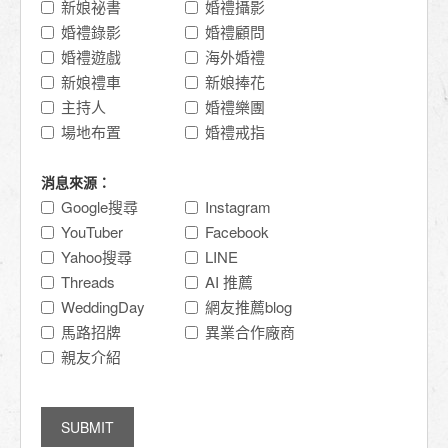
新娘祕書
婚禮攝影
婚禮錄影
婚禮顧問
婚禮遊戲
海外婚禮
新娘禮車
新娘捧花
主持人
婚禮樂團
場地布置
婚禮戒指
消息來源：
Google搜尋
Instagram
YouTuber
Facebook
Yahoo搜尋
LINE
Threads
AI 推薦
WeddingDay
網友推薦blog
馬路招牌
異業合作廠商
親友介紹
SUBMIT