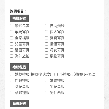
詢問項目：
拍攝服務
婚紗包套
自助婚紗
孕媽寫真
個人寫真
全家福照
寶寶寫真
兒童寫真
情侶寫真
閨蜜寫真
母女寫真
海外旅拍
寵物寫真
禮服租借
婚紗禮服(拍照/宴客款)
小禮服(活動/尾牙/表演)
伴娘禮服
媽媽禮服
女花童服
男花童服
孕婦禮服
男仕西服
婚禮服務